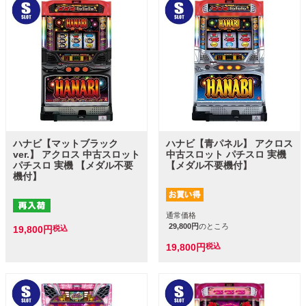
ハナビ【マットブラック
ハナビ【青パネル】 アクロス
ver.】 アクロス 中古スロット
中古スロット パチスロ 実機
パチスロ 実機 【メダル不要
【メダル不要機付】
機付】
通常価格
29,800
のところ
19,800
税込
19,800
税込