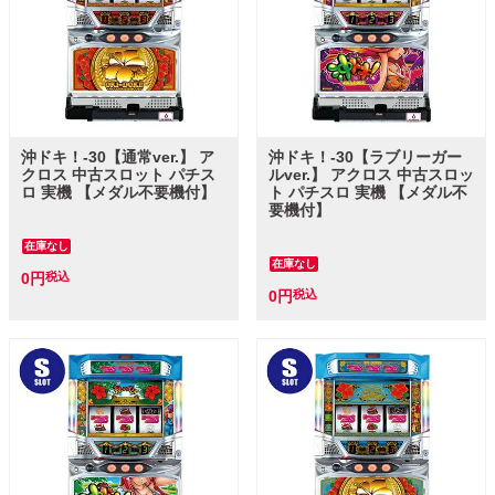
沖ドキ！-30【通常ver.】 ア
沖ドキ！-30【ラブリーガー
クロス 中古スロット パチス
ルver.】 アクロス 中古スロッ
ロ 実機 【メダル不要機付】
ト パチスロ 実機 【メダル不
要機付】
在庫なし
在庫なし
0
税込
0
税込