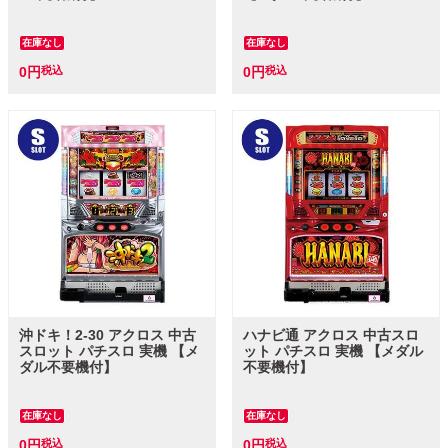
在庫なし
在庫なし
0
税込
0
税込
沖ドキ！2-30 アクロス 中古
ハナビ通 アクロス 中古スロ
スロット パチスロ 実機 【メ
ット パチスロ 実機 【メダル
ダル不要機付】
不要機付】
在庫なし
在庫なし
0
税込
0
税込