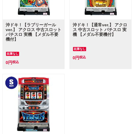
沖ドキ！【ラブリーガール
沖ドキ！【通常ver.】 アクロ
ver.】 アクロス 中古スロット
ス 中古スロット パチスロ 実
パチスロ 実機 【メダル不要
機 【メダル不要機付】
機付】
在庫なし
在庫なし
0
税込
0
税込