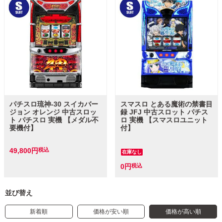
パチスロ琉神‐30 スイカバー
スマスロ とある魔術の禁書目
ジョン オレンジ 中古スロッ
録 JFJ 中古スロット パチス
ト パチスロ 実機 【メダル不
ロ 実機 【スマスロユニット
要機付】
付】
49,800
税込
在庫なし
0
税込
並び替え
新着順
価格が安い順
価格が高い順