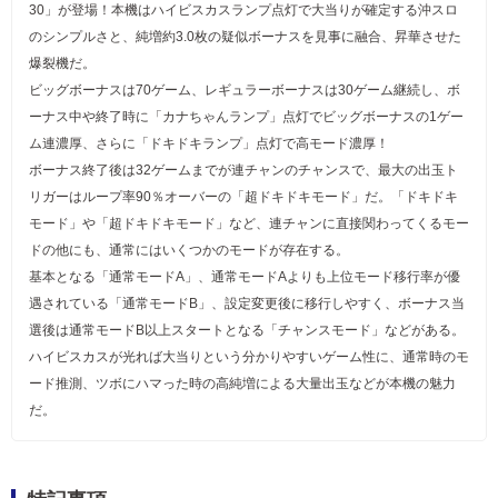
30」が登場！本機はハイビスカスランプ点灯で大当りが確定する沖スロ
のシンプルさと、純増約3.0枚の疑似ボーナスを見事に融合、昇華させた
爆裂機だ。
ビッグボーナスは70ゲーム、レギュラーボーナスは30ゲーム継続し、ボ
ーナス中や終了時に「カナちゃんランプ」点灯でビッグボーナスの1ゲー
ム連濃厚、さらに「ドキドキランプ」点灯で高モード濃厚！
ボーナス終了後は32ゲームまでが連チャンのチャンスで、最大の出玉ト
リガーはループ率90％オーバーの「超ドキドキモード」だ。「ドキドキ
モード」や「超ドキドキモード」など、連チャンに直接関わってくるモー
ドの他にも、通常にはいくつかのモードが存在する。
基本となる「通常モードA」、通常モードAよりも上位モード移行率が優
遇されている「通常モードB」、設定変更後に移行しやすく、ボーナス当
選後は通常モードB以上スタートとなる「チャンスモード」などがある。
ハイビスカスが光れば大当りという分かりやすいゲーム性に、通常時のモ
ード推測、ツボにハマった時の高純増による大量出玉などが本機の魅力
だ。