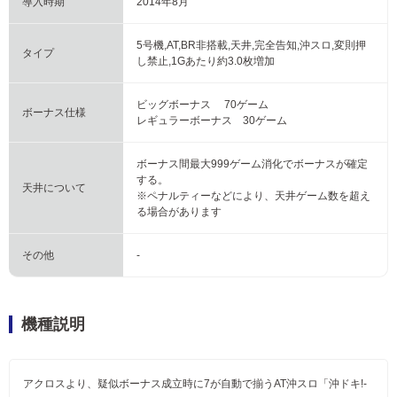
導入時期
2014年8月
5号機,AT,BR非搭載,天井,完全告知,沖スロ,変則押
タイプ
し禁止,1Gあたり約3.0枚増加
ビッグボーナス 70ゲーム
ボーナス仕様
レギュラーボーナス 30ゲーム
ボーナス間最大999ゲーム消化でボーナスが確定
する。
天井について
※ペナルティーなどにより、天井ゲーム数を超え
る場合があります
その他
-
機種説明
アクロスより、疑似ボーナス成立時に7が自動で揃うAT沖スロ「沖ドキ!‐