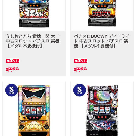
うしおととら 雷槍一閃 大一
パチスロBOOWY ディ・ライ
中古スロット パチスロ 実機
ト 中古スロット パチスロ 実
【メダル不要機付】
機 【メダル不要機付】
在庫なし
在庫なし
0
税込
0
税込