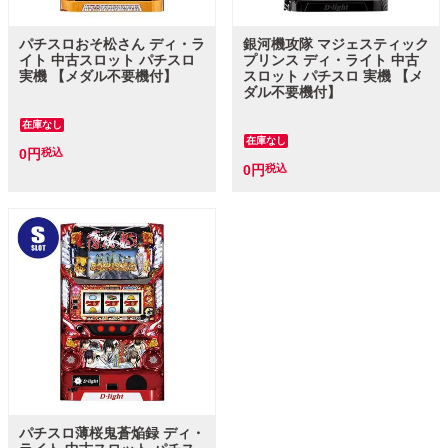
パチスロおそ松さん ディ・ラ
銀河機攻隊 マジェスティック
イト 中古スロット パチスロ
プリンス ディ・ライト 中古
実機 【メダル不要機付】
スロット パチスロ 実機 【メ
ダル不要機付】
在庫なし
在庫なし
0
税込
0
税込
パチスロ薄桜鬼蒼焔録 ディ・