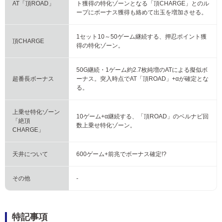
AT「頂ROAD」
ト獲得の特化ゾーンとなる「頂CHARGE」とのル
ープにボーナス獲得も絡めて出玉を増加させる。
1セット10～50ゲーム継続する、押忍ポイント獲
頂CHARGE
得の特化ゾーン。
50G継続・1ゲーム約2.7枚純増のATによる擬似ボ
超番長ボーナス
ーナス。突入時点でAT「頂ROAD」+αが確定とな
る。
上乗せ特化ゾーン
10ゲーム+α継続する、「頂ROAD」のベルナビ回
「絶頂
数上乗せ特化ゾーン。
CHARGE」
天井について
600ゲーム+前兆でボーナス確定!?
その他
-
特記事項