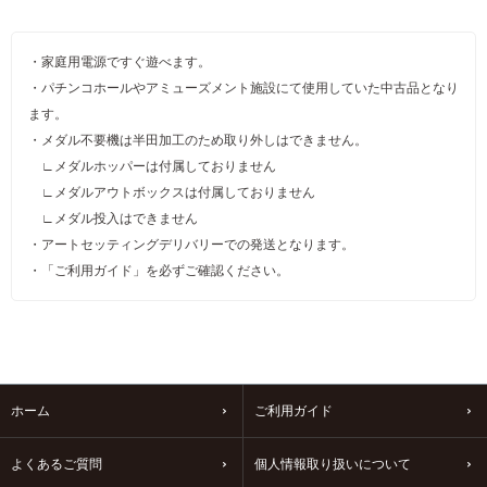
・家庭用電源ですぐ遊べます。
・パチンコホールやアミューズメント施設にて使用していた中古品となり
ます。
・メダル不要機は半田加工のため取り外しはできません。
∟メダルホッパーは付属しておりません
∟メダルアウトボックスは付属しておりません
∟メダル投入はできません
・アートセッティングデリバリーでの発送となります。
・「ご利用ガイド」を必ずご確認ください。
ホーム
ご利用ガイド
よくあるご質問
個人情報取り扱いについて