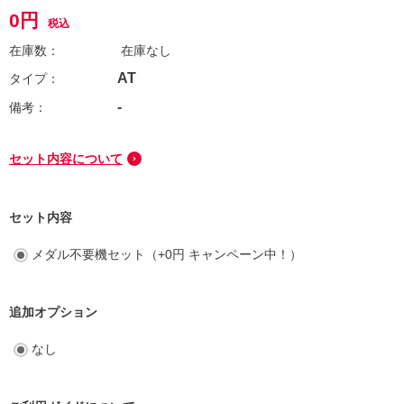
0
税込
在庫なし
AT
-
セット内容について
セット内容
メダル不要機セット（+0円 キャンペーン中！）
追加オプション
なし