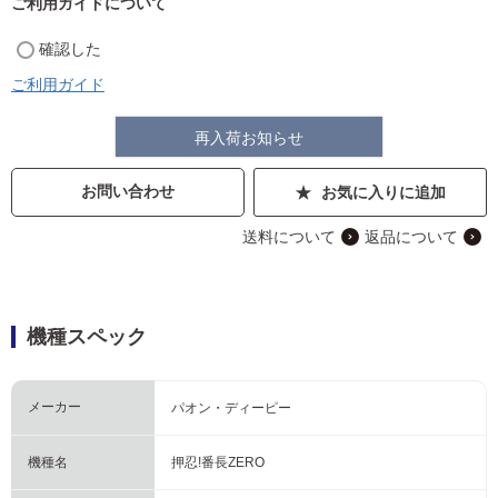
ご利用ガイドについて
確認した
ご利用ガイド
再入荷お知らせ
お問い合わせ
お気に入りに追加
送料について
返品について
機種スペック
メーカー
パオン・ディーピー
機種名
押忍!番長ZERO