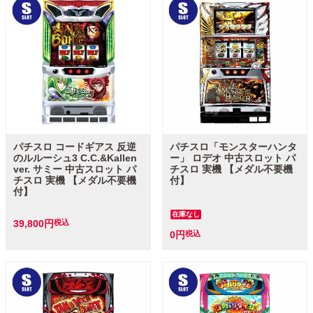
パチスロ コードギアス 反逆
パチスロ「モンスターハンタ
のルルーシュ3 C.C.&Kallen
ー」 ロデオ 中古スロット パ
ver. サミー 中古スロット パ
チスロ 実機 【メダル不要機
チスロ 実機 【メダル不要機
付】
付】
在庫なし
39,800
税込
0
税込