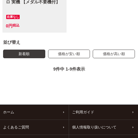
ロ 実機 【メダル不要機付】
在庫なし
0
税込
並び替え
新着順
価格が安い順
価格が高い順
9
件中
1
-
9
件表示
ホーム
ご利用ガイド
よくあるご質問
個人情報取り扱いについて