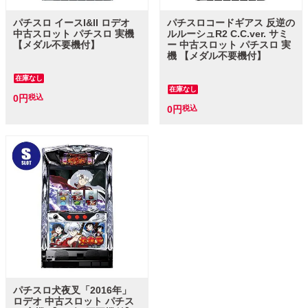
パチスロ イースI&II ロデオ
パチスロコードギアス 反逆の
中古スロット パチスロ 実機
ルルーシュR2 C.C.ver. サミ
【メダル不要機付】
ー 中古スロット パチスロ 実
機 【メダル不要機付】
在庫なし
在庫なし
0
税込
0
税込
パチスロ犬夜叉「2016年」
ロデオ 中古スロット パチス