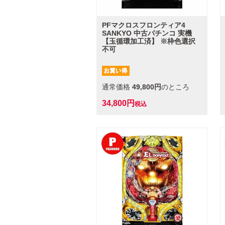
PFマクロスフロンティア4
SANKYO 中古パチンコ 実機
【玉循環加工済】 ※枠色選択
不可
通常価格
49,800
のところ
34,800
税込