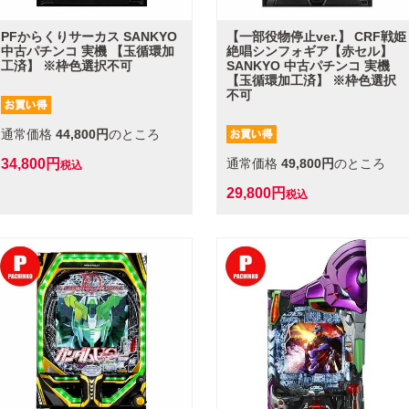
PFからくりサーカス SANKYO
【一部役物停止ver.】 CRF戦姫
中古パチンコ 実機 【玉循環加
絶唱シンフォギア【赤セル】
工済】 ※枠色選択不可
SANKYO 中古パチンコ 実機
【玉循環加工済】 ※枠色選択
不可
通常価格
44,800
のところ
34,800
通常価格
49,800
のところ
税込
29,800
税込