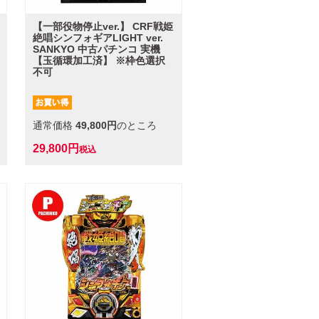
【一部役物停止ver.】 CRF戦姫
絶唱シンフォギアLIGHT ver.
SANKYO 中古パチンコ 実機
【玉循環加工済】 ※枠色選択
不可
通常価格
49,800
のところ
29,800
税込