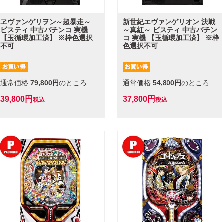
ヱヴァンゲリヲン～超暴走～
新世紀エヴァンゲリオン 決戦
ビスティ 中古パチンコ 実機
～真紅～ ビスティ 中古パチン
【玉循環加工済】 ※枠色選択
コ 実機 【玉循環加工済】 ※枠
不可
色選択不可
通常価格
79,800
のところ
通常価格
54,800
のところ
39,800
37,800
税込
税込