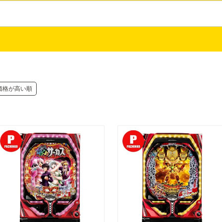
件中
-
件表示
価格が高い順