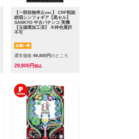
【一部役物停止ver.】 CRF戦姫
絶唱シンフォギア【黒セル】
SANKYO 中古パチンコ 実機
【玉循環加工済】 ※枠色選択
不可
通常価格
49,800
のところ
29,800
税込