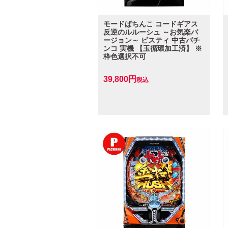
モードぱちんこ コードギアス
反逆のルルーシュ ～お気楽バ
ージョン～ ビスティ 中古パチ
ンコ 実機 【玉循環加工済】 ※
枠色選択不可
39,800
税込