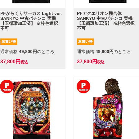
PFからくりサーカス Light ver.
PFアクエリオン極合体
SANKYO 中古パチンコ 実機
SANKYO 中古パチンコ 実機
【玉循環加工済】 ※枠色選択
【玉循環加工済】 ※枠色選択
不可
不可
通常価格
49,800
のところ
通常価格
49,800
のところ
37,800
37,800
税込
税込