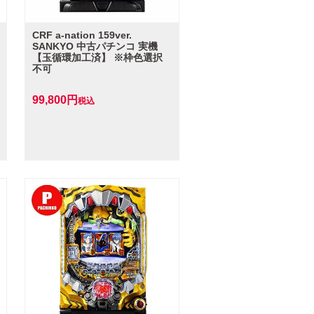
CRF a‐nation 159ver.
SANKYO 中古パチンコ 実機
【玉循環加工済】 ※枠色選択
不可
99,800
税込