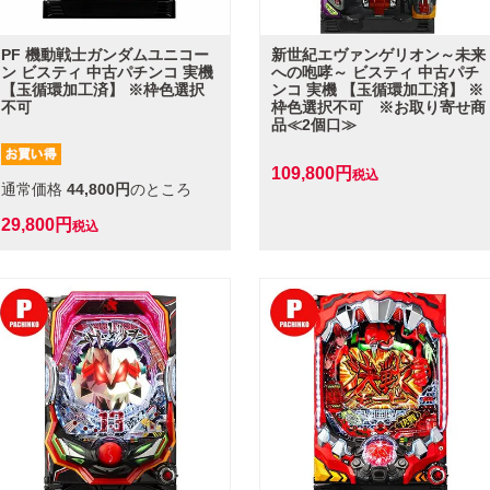
PF 機動戦士ガンダムユニコー
新世紀エヴァンゲリオン～未来
ン ビスティ 中古パチンコ 実機
への咆哮～ ビスティ 中古パチ
【玉循環加工済】 ※枠色選択
ンコ 実機 【玉循環加工済】 ※
不可
枠色選択不可 ※お取り寄せ商
品≪2個口≫
109,800
税込
通常価格
44,800
のところ
29,800
税込