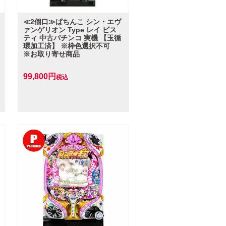
≪2個口≫ぱちんこ シン・エヴ
ァンゲリオン Type レイ ビス
ティ 中古パチンコ 実機 【玉循
環加工済】 ※枠色選択不可
※お取り寄せ商品
99,800
税込