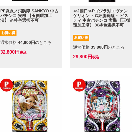
PF炎炎ノ消防隊 SANKYO 中古
≪2個口≫Pゴジラ対エヴァン
パチンコ 実機 【玉循環加工
ゲリオン ～G細胞覚醒～ ビス
済】 ※枠色選択不可
ティ 中古パチンコ 実機 【玉循
環加工済】 ※枠色選択不可
通常価格
44,800
のところ
通常価格
39,800
のところ
32,800
税込
29,800
税込