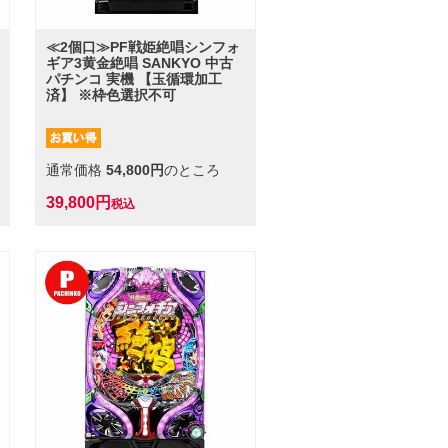
≪2個口≫PF戦姫絶唱シンフォ
ギア3黄金絶唱 SANKYO 中古
パチンコ 実機 【玉循環加工
済】 ※枠色選択不可
通常価格
54,800
のところ
39,800
税込