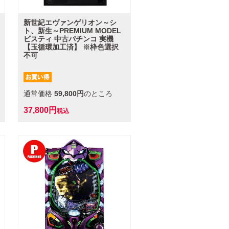
新世紀エヴァンゲリオン～シ
ト、新生～PREMIUM MODEL
ビスティ 中古パチンコ 実機
【玉循環加工済】 ※枠色選択
不可
通常価格
59,800
のところ
37,800
税込