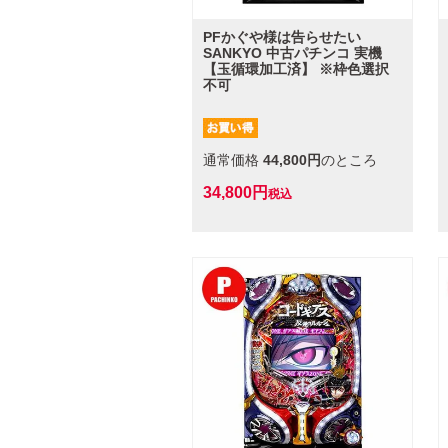
PFかぐや様は告らせたい
SANKYO 中古パチンコ 実機
【玉循環加工済】 ※枠色選択
不可
通常価格
44,800
のところ
34,800
税込