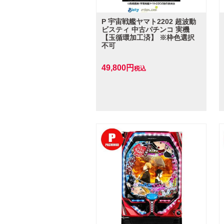
P 宇宙戦艦ヤマト2202 超波動
ビスティ 中古パチンコ 実機
【玉循環加工済】 ※枠色選択
不可
49,800
税込