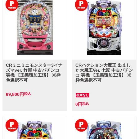
CRミニミニモンスター3イナ
CRハクション大魔王 出まし
ズマver. 竹屋 中古パチンコ
た大魔王Ver. 七匠 中古パチン
実機 【玉循環加工済】 ※枠
コ 実機 【玉循環加工済】 ※
色選択不可
枠色選択不可
69,800
税込
在庫なし
0
税込