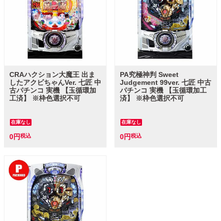
CRAハクション大魔王 出ま
PA究極神判 Sweet
したアクビちゃんVer. 七匠 中
Judgement 99ver. 七匠 中古
古パチンコ 実機 【玉循環加
パチンコ 実機 【玉循環加工
工済】 ※枠色選択不可
済】 ※枠色選択不可
在庫なし
在庫なし
0
税込
0
税込