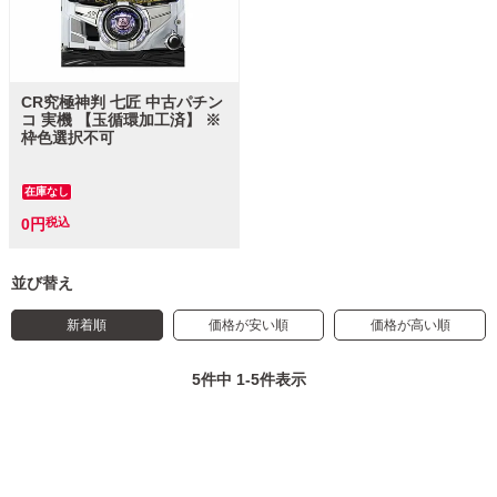
CR究極神判 七匠 中古パチン
コ 実機 【玉循環加工済】 ※
枠色選択不可
在庫なし
0
税込
並び替え
新着順
価格が安い順
価格が高い順
5
件中
1
-
5
件表示