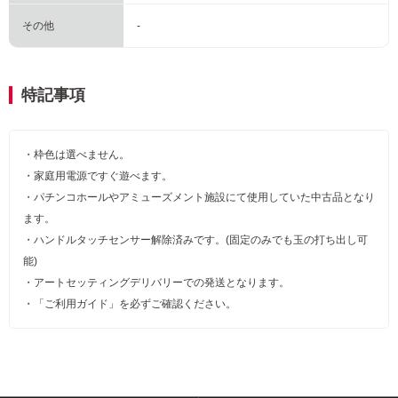
その他
-
特記事項
・枠色は選べません。
・家庭用電源ですぐ遊べます。
・パチンコホールやアミューズメント施設にて使用していた中古品となり
ます。
・ハンドルタッチセンサー解除済みです。(固定のみでも玉の打ち出し可
能)
・アートセッティングデリバリーでの発送となります。
・「ご利用ガイド」を必ずご確認ください。