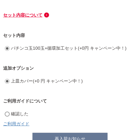
セット内容について
セット内容
パチンコ玉100玉+循環加工セット(+0円 キャンペーン中！)
追加オプション
上皿カバー(+0 円 キャンペーン中！)
ご利用ガイドについて
確認した
ご利用ガイド
再入荷お知らせ