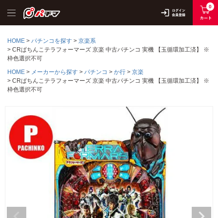
0
HOME
パチンコを探す
京楽系
CRぱちんこテラフォーマーズ 京楽 中古パチンコ 実機 【玉循環加工済】 ※
枠色選択不可
HOME
メーカーから探す
パチンコ
か行
京楽
CRぱちんこテラフォーマーズ 京楽 中古パチンコ 実機 【玉循環加工済】 ※
枠色選択不可