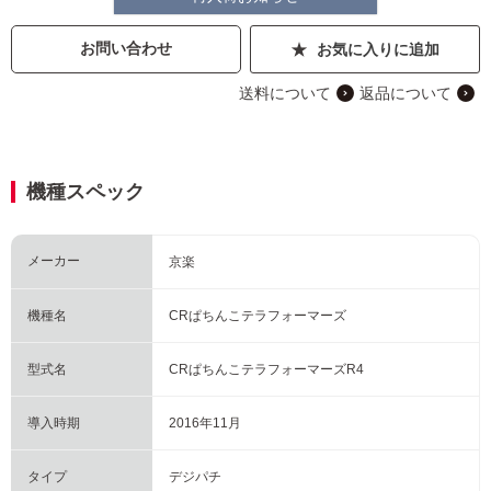
お問い合わせ
お気に入りに追加
送料について
返品について
機種スペック
メーカー
京楽
機種名
CRぱちんこテラフォーマーズ
型式名
CRぱちんこテラフォーマーズR4
導入時期
2016年11月
タイプ
デジパチ