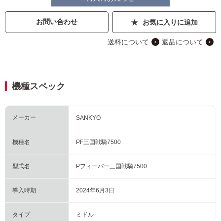
お問い合わせ
お気に入りに追加
送料について
返品について
機種スペック
メーカー
SANKYO
機種名
PF三国戦騎7500
型式名
Pフィーバー三国戦騎7500
導入時期
2024年6月3日
タイプ
ミドル