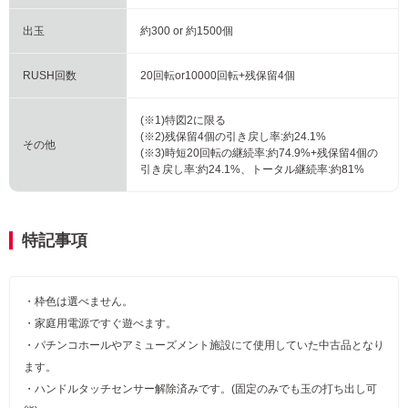
出玉
約300 or 約1500個
RUSH回数
20回転or10000回転+残保留4個
(※1)特図2に限る
(※2)残保留4個の引き戻し率:約24.1%
その他
(※3)時短20回転の継続率:約74.9%+残保留4個の
引き戻し率:約24.1%、トータル継続率:約81%
特記事項
・枠色は選べません。
・家庭用電源ですぐ遊べます。
・パチンコホールやアミューズメント施設にて使用していた中古品となり
ます。
・ハンドルタッチセンサー解除済みです。(固定のみでも玉の打ち出し可