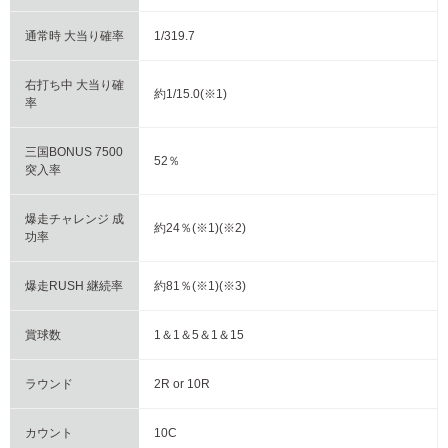
通常時 大当り確率
1/319.7
右打ち中 大当り確
約1/15.0(※1)
率
三国BONUS 7500
52％
突入率
爆走チャレンジ 成
約24％(※1)(※2)
功率
爆走RUSH 継続率
約81％(※1)(※3)
賞球数
1＆1＆5＆1＆15
ラウンド
2R or 10R
カウント
10C