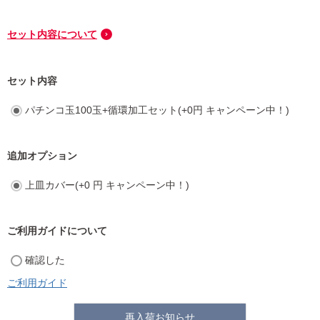
セット内容について
セット内容
パチンコ玉100玉+循環加工セット(+0円 キャンペーン中！)
追加オプション
上皿カバー(+0 円 キャンペーン中！)
ご利用ガイドについて
確認した
ご利用ガイド
再入荷お知らせ