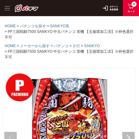
0
HOME
パチンコを探す
SANKYO系
PF三国戦騎7500 SANKYO 中古パチンコ 実機 【玉循環加工済】※枠色選択
不可
HOME
メーカーから探す
パチンコ
さ行
SANKYO
PF三国戦騎7500 SANKYO 中古パチンコ 実機 【玉循環加工済】※枠色選択
不可