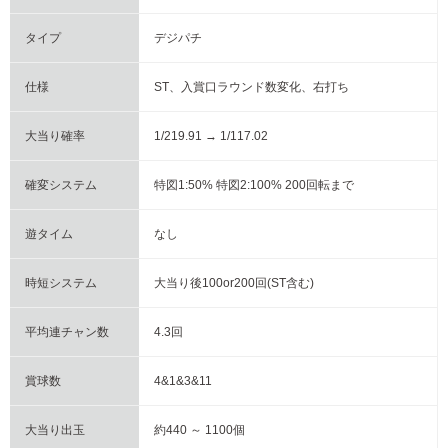
タイプ
デジパチ
仕様
ST、入賞口ラウンド数変化、右打ち
大当り確率
1/219.91 → 1/117.02
確変システム
特図1:50% 特図2:100% 200回転まで
遊タイム
なし
時短システム
大当り後100or200回(ST含む)
平均連チャン数
4.3回
賞球数
4&1&3&11
大当り出玉
約440 ～ 1100個