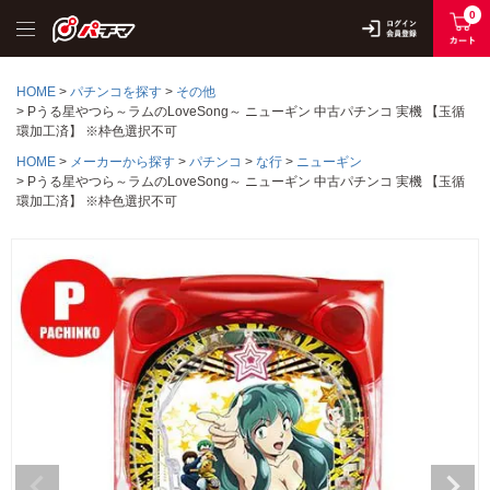
0
HOME
パチンコを探す
その他
Pうる星やつら～ラムのLoveSong～ ニューギン 中古パチンコ 実機 【玉循
環加工済】 ※枠色選択不可
HOME
メーカーから探す
パチンコ
な行
ニューギン
Pうる星やつら～ラムのLoveSong～ ニューギン 中古パチンコ 実機 【玉循
環加工済】 ※枠色選択不可