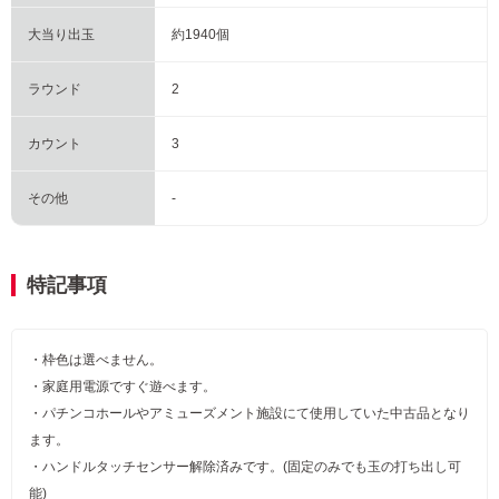
大当り出玉
約1940個
ラウンド
2
カウント
3
その他
-
特記事項
・枠色は選べません。
・家庭用電源ですぐ遊べます。
・パチンコホールやアミューズメント施設にて使用していた中古品となり
ます。
・ハンドルタッチセンサー解除済みです。(固定のみでも玉の打ち出し可
能)