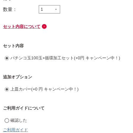
セット内容について
セット内容
パチンコ玉100玉+循環加工セット(+0円 キャンペーン中！)
追加オプション
上皿カバー(+0 円 キャンペーン中！)
ご利用ガイドについて
確認した
ご利用ガイド