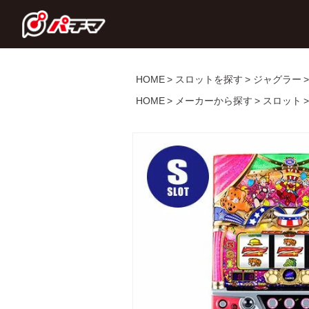
HOME
スロットを探す
ジャグラー
HOME
メーカーから探す
スロット