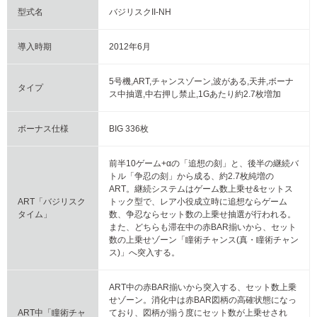
型式名
バジリスクII-NH
導入時期
2012年6月
5号機,ART,チャンスゾーン,波がある,天井,ボーナ
タイプ
ス中抽選,中右押し禁止,1Gあたり約2.7枚増加
ボーナス仕様
BIG 336枚
前半10ゲーム+αの「追想の刻」と、後半の継続バ
トル「争忍の刻」から成る、約2.7枚純増の
ART。継続システムはゲーム数上乗せ&セットス
ART「バジリスク
トック型で、レア小役成立時に追想ならゲーム
タイム」
数、争忍ならセット数の上乗せ抽選が行われる。
また、どちらも滞在中の赤BAR揃いから、セット
数の上乗せゾーン「瞳術チャンス(真・瞳術チャン
ス)」へ突入する。
ART中の赤BAR揃いから突入する、セット数上乗
せゾーン。消化中は赤BAR図柄の高確状態になっ
ART中「瞳術チャ
ており、図柄が揃う度にセット数が上乗せされ