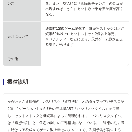
ンス」
る。また、突入時に「真瞳術チャンス」のロゴが
出現すれば、さらにセット数上乗せ期待度が高く
なる。
通常時1280ゲーム消化で、継続率ストック1個(継
続率50%以上)+セットストック2個以上確定。
天井について
※ペナルティーなどにより、天井ゲーム数を超え
る場合があります
その他
-
機種説明
せがわまさき原作の「バジリスク甲賀忍法帖」とのタイアップパチスロ第
2弾。1ゲームあたり約2.7枚の高純増ART「バジリスクタイム」を搭載
し、セットストックと継続率によって管理される。「バジリスクタイム」
は「追想の刻」と「争忍の刻」の二部構成になっている。「追想の刻」滞
在時はレア役成立でゲーム数上乗せのチャンスで、次回予告が発生する