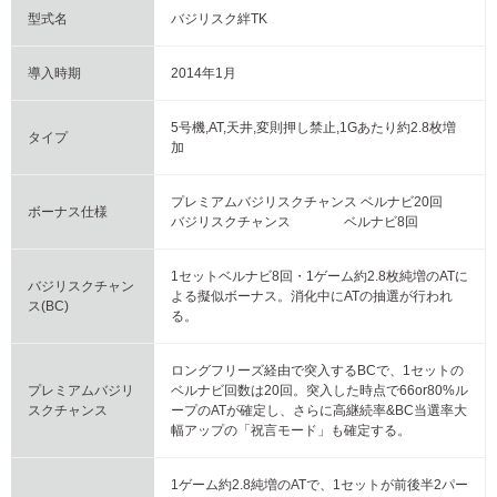
型式名
バジリスク絆TK
導入時期
2014年1月
5号機,AT,天井,変則押し禁止,1Gあたり約2.8枚増
タイプ
加
プレミアムバジリスクチャンス ベルナビ20回
ボーナス仕様
バジリスクチャンス ベルナビ8回
1セットベルナビ8回・1ゲーム約2.8枚純増のATに
バジリスクチャン
よる擬似ボーナス。消化中にATの抽選が行われ
ス(BC)
る。
ロングフリーズ経由で突入するBCで、1セットの
プレミアムバジリ
ベルナビ回数は20回。突入した時点で66or80%ル
スクチャンス
ープのATが確定し、さらに高継続率&BC当選率大
幅アップの「祝言モード」も確定する。
1ゲーム約2.8純増のATで、1セットが前後半2パー