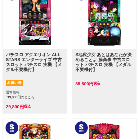
パチスロ アクエリオン ALL
S地獄少女 あとはあなたが決
STARS エンターライズ 中古
めることよ 藤商事 中古スロ
スロット パチスロ 実機 【メ
ット パチスロ 実機 【メダル
ダル不要機付】
不要機付】
39,800
税込
通常価格
39,800
のところ
29,800
税込