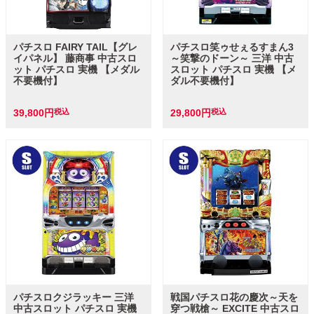
パチスロ FAIRY TAIL【グレ
パチスロ笑ゥせぇるすまん3
イパネル】 藤商事 中古スロ
～笑撃のドーン～ 三洋 中古
ット パチスロ 実機 【メダル
スロット パチスロ 実機 【メ
不要機付】
ダル不要機付】
39,800
税込
29,800
税込
パチスロクジラッキー 三洋
戦国パチスロ花の慶次～天を
中古スロット パチスロ 実機
穿つ戦槍～ EXCITE 中古スロ