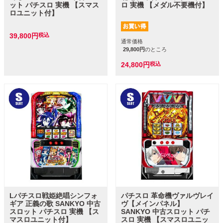
ット パチスロ 実機 【スマス
ロ 実機 【メダル不要機付】
ロユニット付】
39,800
税込
通常価格
29,800
のところ
24,800
税込
Lパチスロ戦姫絶唱シンフォ
パチスロ 革命機ヴァルヴレイ
ギア 正義の歌 SANKYO 中古
ヴ【メインパネル】
スロット パチスロ 実機 【ス
SANKYO 中古スロット パチ
マスロユニット付】
スロ 実機 【スマスロユニッ