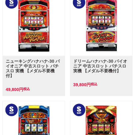
ニューキングハナハナ‐30 パ
ドリームハナハナ‐30 パイオ
イオニア 中古スロット パチ
ニア 中古スロット パチスロ
スロ 実機 【メダル不要機
実機 【メダル不要機付】
付】
39,800
税込
49,800
税込