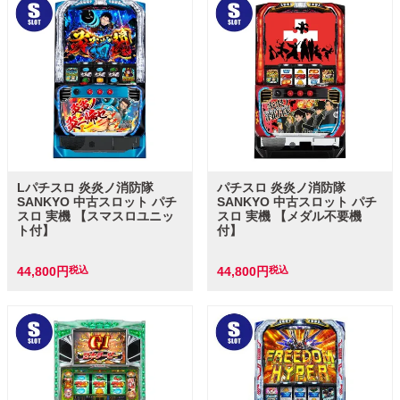
Lパチスロ 炎炎ノ消防隊
パチスロ 炎炎ノ消防隊
SANKYO 中古スロット パチ
SANKYO 中古スロット パチ
スロ 実機 【スマスロユニッ
スロ 実機 【メダル不要機
ト付】
付】
44,800
税込
44,800
税込