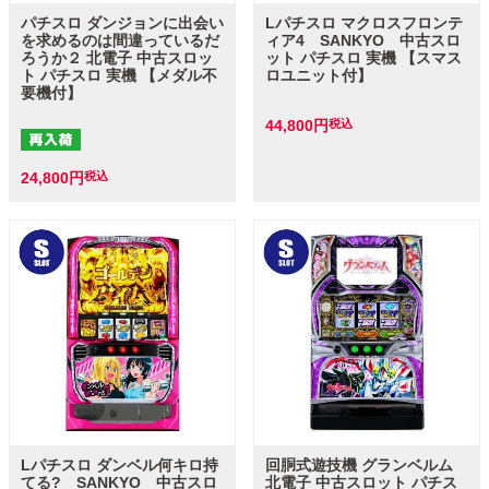
パチスロ ダンジョンに出会い
Lパチスロ マクロスフロンテ
を求めるのは間違っているだ
ィア4 SANKYO 中古スロ
ろうか２ 北電子 中古スロッ
ット パチスロ 実機 【スマス
ト パチスロ 実機 【メダル不
ロユニット付】
要機付】
44,800
税込
24,800
税込
Lパチスロ ダンベル何キロ持
回胴式遊技機 グランベルム
てる? SANKYO 中古スロ
北電子 中古スロット パチス