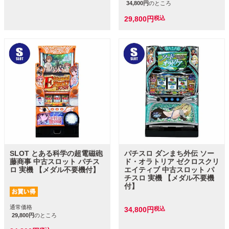
34,800
のところ
29,800
税込
SLOT とある科学の超電磁砲
パチスロ ダンまち外伝 ソー
藤商事 中古スロット パチス
ド・オラトリア ゼクロスクリ
ロ 実機 【メダル不要機付】
エイティブ 中古スロット パ
チスロ 実機 【メダル不要機
付】
通常価格
34,800
税込
29,800
のところ