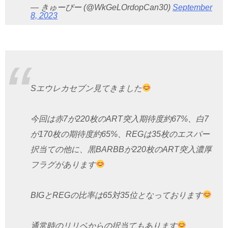
— きゅーぴー (@WkGeLOrdopCan30)
September
8, 2023
Sエウレカセブン見てきました
今回は赤7が220枚のART突入期待度約67%、白7
が170枚の期待度約65%、REGは35枚のエスパー
択当ての他に、黒BARBBが220枚のART突入濃厚
フラグがあります
BIGとREGの比率は65対35位となっております
通常時のリリベからの択当てもあります