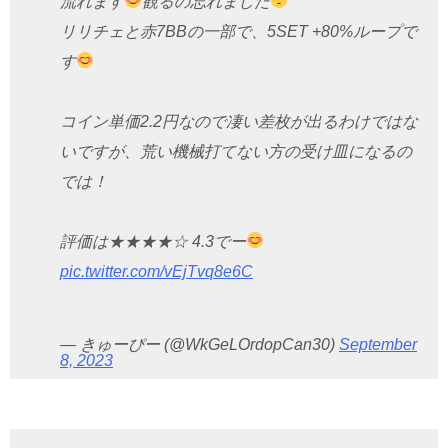
流れます
観るの忘れました
リリチェと赤7BBの一部で、5SET +80%ループで
す
コイン単価2.2円なので凄い差枚が出るわけではな
いですが、荒い機械打てない方の受け皿になるの
では！
評価は★★★★☆ 4.3でー
pic.twitter.com/vEjTvq8e6C
— きゅーぴー (@WkGeLOrdopCan30)
September
8, 2023