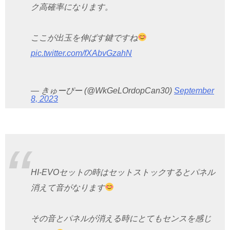
ク高確率になります。
ここが出玉を伸ばす鍵ですね
pic.twitter.com/fXAbvGzahN
— きゅーぴー (@WkGeLOrdopCan30)
September
8, 2023
HI-EVOセットの時はセットストックするとパネル
消えて音がなります
その音とパネルが消える時にとてもセンスを感じ