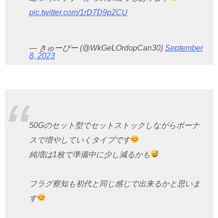
pic.twitter.com/1rD7D9p2CU
— きゅーぴー (@WkGeLOrdopCan30)
September
8, 2023
50Gのセット型でセットストックしながらボーナ
スで増やしていくタイプです
純増は1枚で準備中に少し減るかも
フラグ察知も初代と同じ感じで出来るかと思いま
す