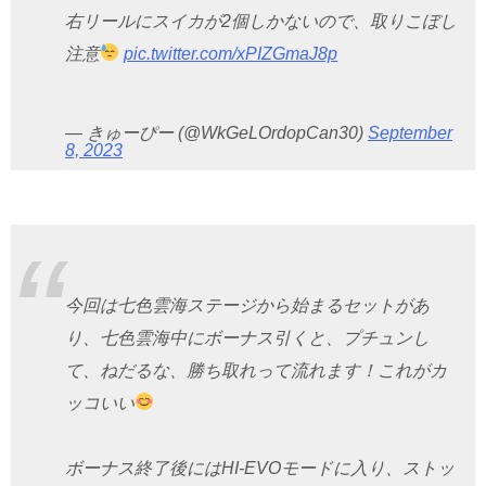
右リールにスイカが2個しかないので、取りこぼし
注意
pic.twitter.com/xPIZGmaJ8p
— きゅーぴー (@WkGeLOrdopCan30)
September
8, 2023
今回は七色雲海ステージから始まるセットがあ
り、七色雲海中にボーナス引くと、プチュンし
て、ねだるな、勝ち取れって流れます！これがカ
ッコいい
ボーナス終了後にはHI-EVOモードに入り、ストッ