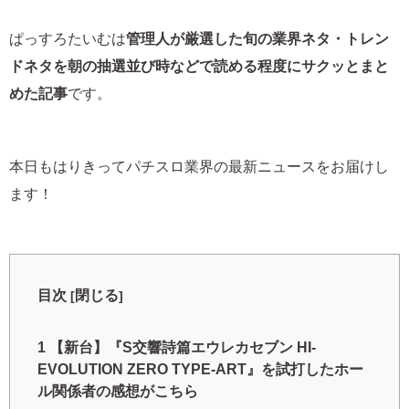
ぱっすろたいむは
管理人が厳選した旬の業界ネタ・トレン
ドネタを朝の抽選並び時などで読める程度にサクッとまと
めた記事
です。
本日もはりきってパチスロ業界の最新ニュースをお届けし
ます！
目次
閉じる
[
]
1
【新台】『S交響詩篇エウレカセブン HI-
EVOLUTION ZERO TYPE-ART』を試打したホー
ル関係者の感想がこちら