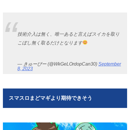
技術介入は無く、唯一あると言えばスイカを取り
こぼし無く取るだけとなります
— きゅーぴー (@WkGeLOrdopCan30)
September
8, 2023
スマスロまどマギより期待できそう