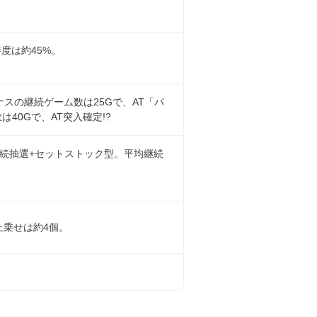
度は約45%。
ナスの継続ゲーム数は25Gで、AT「パ
40Gで、AT突入確定!?
は継続抽選+セットストック型。平均継続
上乗せは約4個。