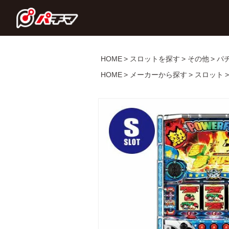
HOME
スロットを探す
その他
パチ
HOME
メーカーから探す
スロット