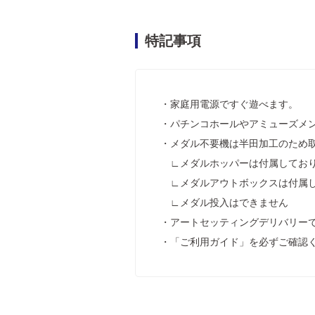
特記事項
・家庭用電源ですぐ遊べます。
・パチンコホールやアミューズメ
・メダル不要機は半田加工のため
∟メダルホッパーは付属してお
∟メダルアウトボックスは付属し
∟メダル投入はできません
・アートセッティングデリバリー
・「ご利用ガイド」を必ずご確認