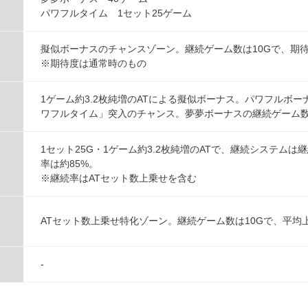
パワフルタイム 1セット25ゲーム
擬似ボーナスのチャンスゾーン。継続ゲーム数は10Gで、期待
※期待度は通常時のもの
1ゲーム約3.2枚純増のATによる擬似ボーナス。パワフルボー
ワフルタイム」突入のチャンス。夢夢ボーナスの継続ゲーム数は
1セット25G・1ゲーム約3.2枚純増のATで、継続システム
率は約85%。
※継続率はATセット数上乗せを含む
ATセット数上乗せ特化ゾーン。継続ゲーム数は10Gで、平均
-