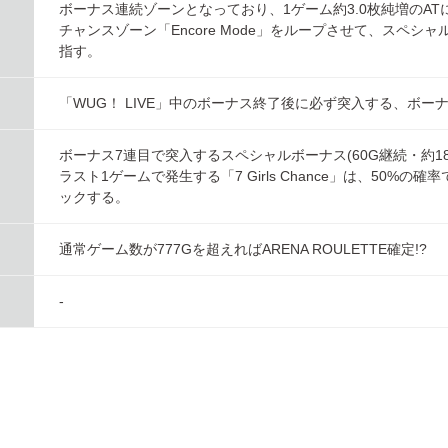
ボーナス連続ゾーンとなっており、1ゲーム約3.0枚純増のA
チャンスゾーン「Encore Mode」をループさせて、スペシャルボ
指す。
「WUG！ LIVE」中のボーナス終了後に必ず突入する、ボ
ボーナス7連目で突入するスペシャルボーナス(60G継続・約18
ラスト1ゲームで発生する「7 Girls Chance」は、50%の確
ックする。
通常ゲーム数が777Gを超えればARENA ROULETTE確定!?
-