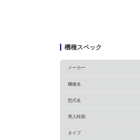
機種スペック
メーカー
機種名
型式名
導入時期
タイプ