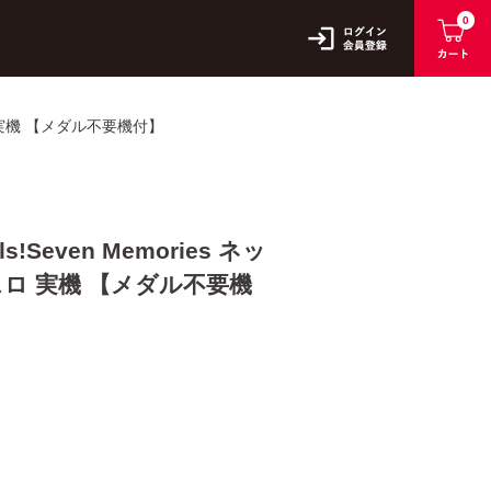
0
チスロ 実機 【メダル不要機付】
ls!Seven Memories ネッ
スロ 実機 【メダル不要機