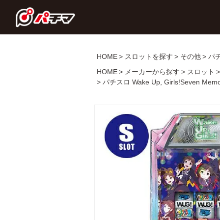
HOME
スロットを探す
その他
パチ
HOME
メーカーから探す
スロット
パチスロ Wake Up, Girls!Seve