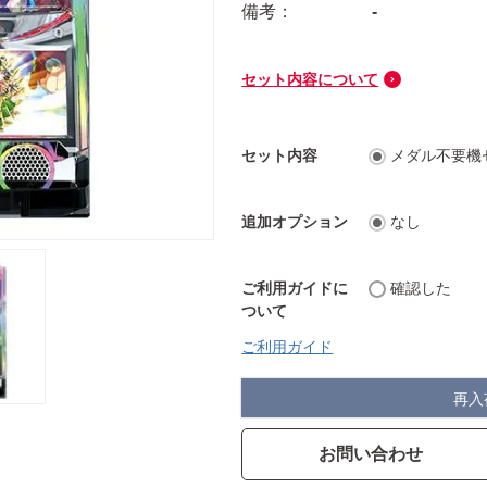
-
セット内容について
セット内容
メダル不要機
追加オプション
なし
ご利用ガイドに
確認した
ついて
ご利用ガイド
再入
お問い合わせ