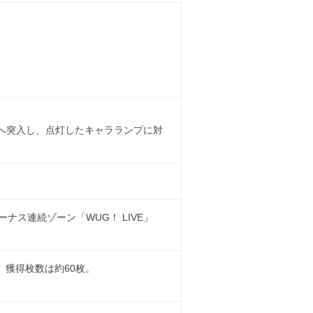
」へ突入し、点灯したキャラランプに対
ス連続ゾーン「WUG！ LIVE」
。獲得枚数は約60枚。