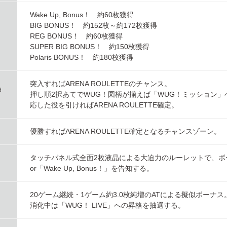
Wake Up, Bonus！ 約60枚獲得
BIG BONUS！ 約152枚～約172枚獲得
REG BONUS！ 約60枚獲得
SUPER BIG BONUS！ 約150枚獲得
Polaris BONUS！ 約180枚獲得
突入すればARENA ROULETTEのチャンス。
ョ
押し順2択あてでWUG！図柄が揃えば「WUG！ミッション
応した役を引ければARENA ROULETTE確定。
優勝すればARENA ROULETTE確定となるチャンスゾーン。
タッチパネル式全面2枚液晶による大迫力のルーレットで、ボーナ
or「Wake Up, Bonus！」を告知する。
20ゲーム継続・1ゲーム約3.0枚純増のATによる擬似ボーナス
消化中は「WUG！ LIVE」への昇格を抽選する。