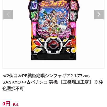
≪2個口≫PF戦姫絶唱シンフォギア2 1/77ver.
SANKYO 中古パチンコ 実機 【玉循環加工済】 ※枠
色選択不可
0
税込