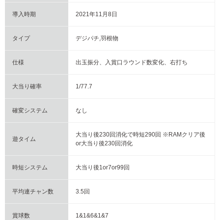
導入時期
2021年11月8日
タイプ
デジパチ,羽根物
仕様
出玉振分、入賞口ラウンド数変化、右打ち
大当り確率
1/77.7
確変システム
なし
大当り後230回消化で時短290回 ※RAMクリア後
遊タイム
or大当り後230回消化
時短システム
大当り後1or7or99回
平均連チャン数
3.5回
賞球数
1&1&6&1&7