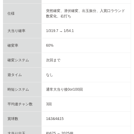
突然確変、潜伏確変、出玉振分、入賞口ラウンド
仕様
数変化、右打ち
大当り確率
1/319.7 → 1/54.1
確変率
60%
確変システム
次回まで
遊タイム
なし
時短システム
通常大当り後0or100回
平均連チャン数
3回
賞球数
1&3&4&15
大当り出玉
約675 ～ 2025個