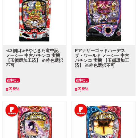
≪2個口≫Pやじきた道中記
Pアナザーゴッドハーデス
メーシー 中古パチンコ 実機
ザ・ワールド メーシー 中古
【玉循環加工済】 ※枠色選択
パチンコ 実機 【玉循環加工
不可
済】 ※枠色選択不可
在庫なし
在庫なし
0
税込
0
税込