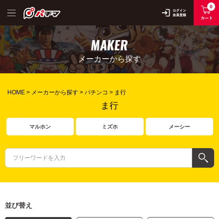
0
MAKER
メーカーから探す
HOME
メーカーから探す
パチンコ
ま行
ま行
マルホン
ミズホ
メーシー
並び替え