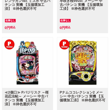
レンラガンVer. ミズホ 中古パ
早咲き桜99ver. メーシー 中
チンコ 実機 【玉循環加工
古パチンコ 実機 【玉循環加
済】 ※枠色選択不可
工済】 ※枠色選択不可
在庫なし
在庫なし
0
税込
0
税込
≪2個口≫ Pバジリスク ～桜
Pナムココレクション2 メー
花忍法帖～ メーシー 中古パ
シー 中古パチンコ 実機 【玉
チンコ 実機 【玉循環加工
循環加工済】 ※枠色選択不可
済】 ※枠色選択不可