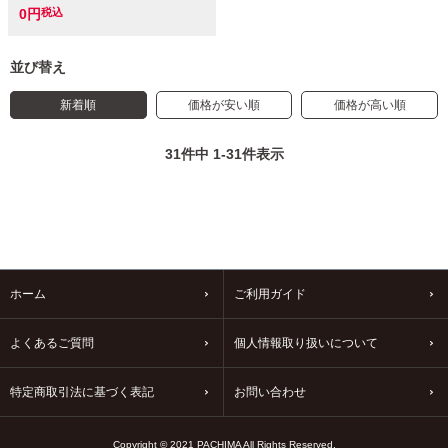
0
税込
並び替え
新着順
価格が安い順
価格が高い順
31
件中
1
-
31
件表示
ホーム
ご利用ガイド
よくあるご質問
個人情報取り扱いについて
特定商取引法に基づく表記
お問い合わせ
Copyright © 2021 PACHIMA All Rights Reserved.