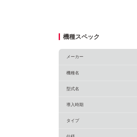
機種スペック
メーカー
機種名
型式名
導入時期
タイプ
仕様