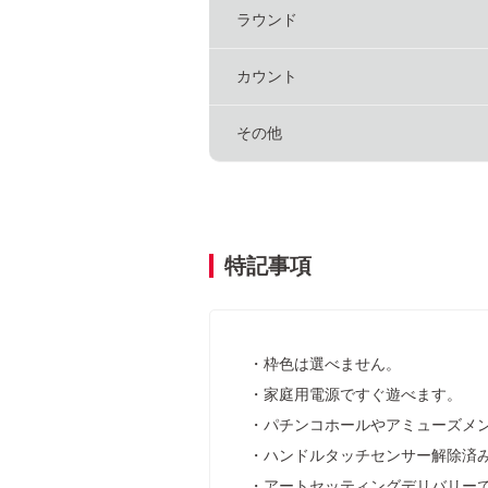
ラウンド
カウント
その他
特記事項
・枠色は選べません。
・家庭用電源ですぐ遊べます。
・パチンコホールやアミューズメ
・ハンドルタッチセンサー解除済み
・アートセッティングデリバリー