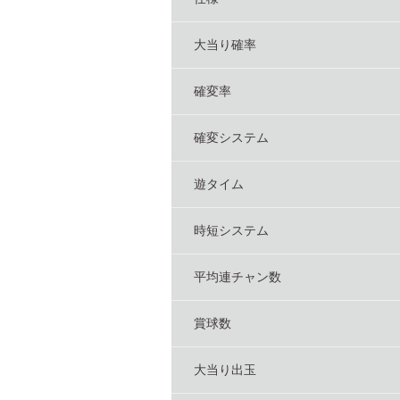
大当り確率
確変率
確変システム
遊タイム
時短システム
平均連チャン数
賞球数
大当り出玉