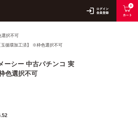
0
色選択不可
【玉循環加工済】 ※枠色選択不可
メーシー 中古パチンコ 実
※枠色選択不可
6.52