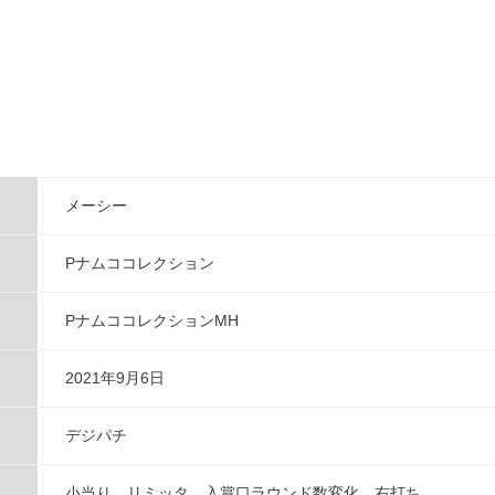
メーシー
Pナムココレクション
PナムココレクションMH
2021年9月6日
デジパチ
小当り、リミッタ、入賞口ラウンド数変化、右打ち