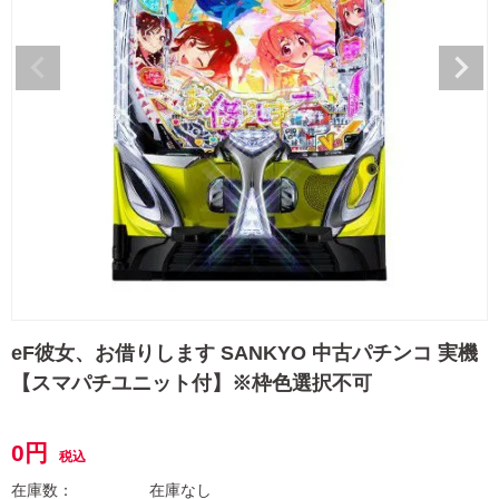
eF彼女、お借りします SANKYO 中古パチンコ 実機
【スマパチユニット付】※枠色選択不可
0
税込
在庫なし