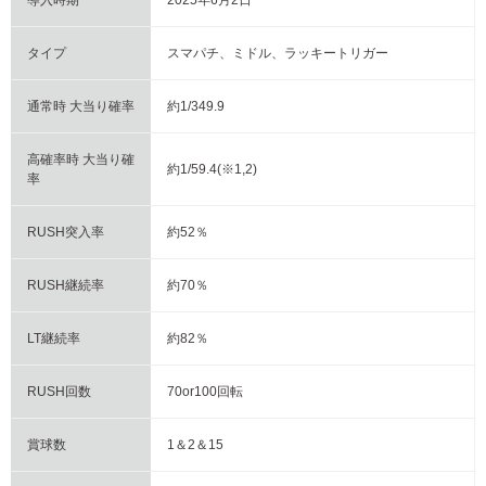
タイプ
スマパチ、ミドル、ラッキートリガー
通常時 大当り確率
約1/349.9
高確率時 大当り確
約1/59.4(※1,2)
率
RUSH突入率
約52％
RUSH継続率
約70％
LT継続率
約82％
RUSH回数
70or100回転
賞球数
1＆2＆15