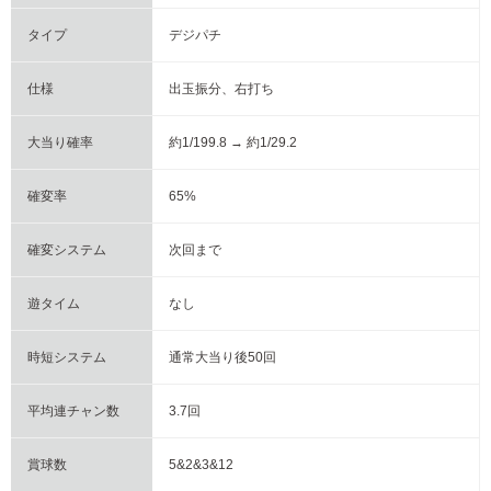
タイプ
デジパチ
仕様
出玉振分、右打ち
大当り確率
約1/199.8 → 約1/29.2
確変率
65%
確変システム
次回まで
遊タイム
なし
時短システム
通常大当り後50回
平均連チャン数
3.7回
賞球数
5&2&3&12