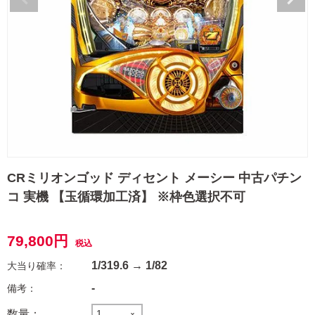
CRミリオンゴッド ディセント メーシー 中古パチン
コ 実機 【玉循環加工済】 ※枠色選択不可
79,800
税込
1/319.6 → 1/82
-