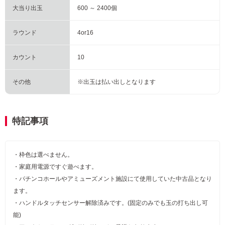
大当り出玉
600 ～ 2400個
ラウンド
4or16
カウント
10
その他
※出玉は払い出しとなります
特記事項
・枠色は選べません。
・家庭用電源ですぐ遊べます。
・パチンコホールやアミューズメント施設にて使用していた中古品となり
ます。
・ハンドルタッチセンサー解除済みです。(固定のみでも玉の打ち出し可
能)