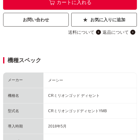
カートに入れる
お問い合わせ
お気に入りに追加
送料について
返品について
機種スペック
メーカー
メーシー
機種名
CRミリオンゴッド ディセント
型式名
CRミリオンゴッドディセントYMB
導入時期
2018年5月