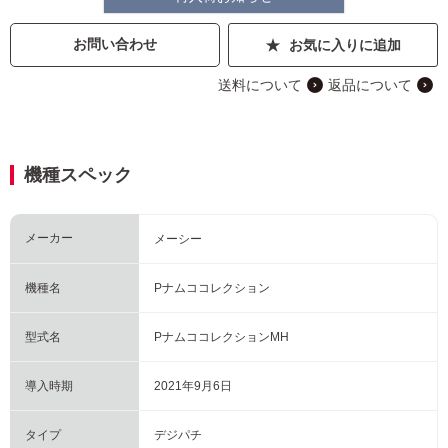
お問い合わせ
お気に入りに追加
送料について
返品について
機種スペック
メーカー
メーシー
機種名
Pナムココレクション
型式名
PナムココレクションMH
導入時期
2021年9月6日
タイプ
デジパチ