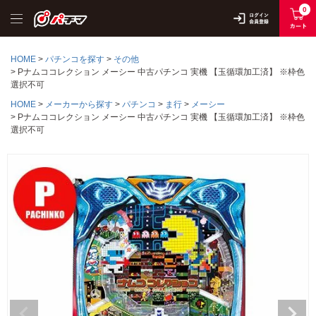
0
HOME
パチンコを探す
その他
Pナムココレクション メーシー 中古パチンコ 実機 【玉循環加工済】 ※枠色
選択不可
HOME
メーカーから探す
パチンコ
ま行
メーシー
Pナムココレクション メーシー 中古パチンコ 実機 【玉循環加工済】 ※枠色
選択不可