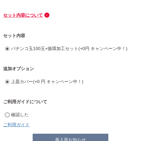
セット内容について
セット内容
パチンコ玉100玉+循環加工セット(+0円 キャンペーン中！)
追加オプション
上皿カバー(+0 円 キャンペーン中！)
ご利用ガイドについて
確認した
ご利用ガイド
再入荷お知らせ