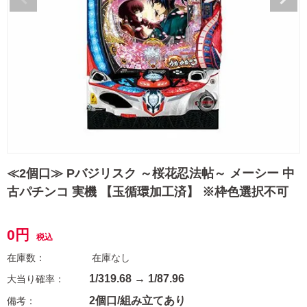
≪2個口≫ Pバジリスク ～桜花忍法帖～ メーシー 中
古パチンコ 実機 【玉循環加工済】 ※枠色選択不可
0
税込
在庫なし
1/319.68 → 1/87.96
2個口/組み立てあり