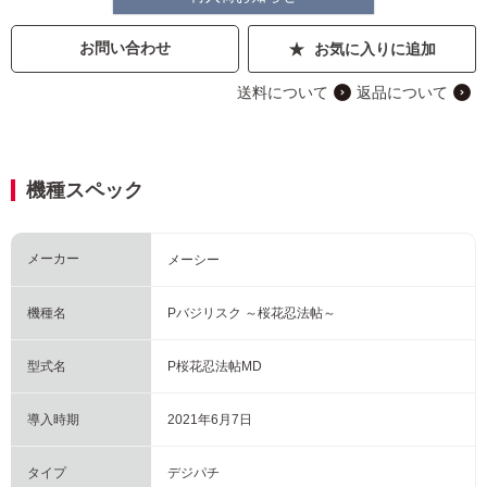
お問い合わせ
お気に入りに追加
送料について
返品について
機種スペック
メーカー
メーシー
機種名
Pバジリスク ～桜花忍法帖～
型式名
P桜花忍法帖MD
導入時期
2021年6月7日
タイプ
デジパチ