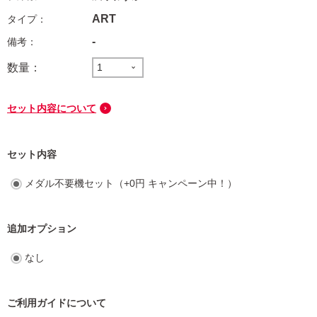
ART
-
セット内容について
セット内容
メダル不要機セット（+0円 キャンペーン中！）
追加オプション
なし
ご利用ガイドについて