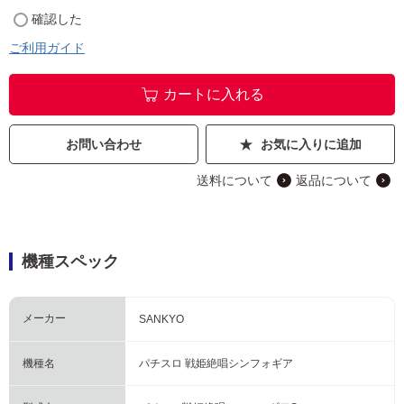
確認した
ご利用ガイド
カートに入れる
お問い合わせ
お気に入りに追加
送料について
返品について
機種スペック
メーカー
SANKYO
機種名
パチスロ 戦姫絶唱シンフォギア