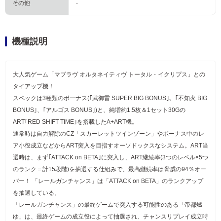
その他
-
機種説明
大人気ゲーム「マブラヴ オルタネイティヴ トータル・イクリプス」との
タイアップ機！
スペックは3種類のボーナス(｢武御雷 SUPER BIG BONUS｣、｢不知火 BIG
BONUS｣、｢アルゴス BONUS｣)と、純増約1.5枚＆1セット30Gの
ART｢RED SHIFT TIME｣を搭載したA+ART機。
通常時は自力解除のCZ「スカーレットツインゾーン」やボーナス中のレ
ア小役成立などからART突入を目指すオーソドックスなシステム。ART当
選時は、まず｢ATTACK on BETA｣に突入し、ART継続率(3つのレベル×5つ
のランク＝計15段階)を抽選する仕組みで、最高継続率は脅威の94％オー
バー！ 「レールガンチャンス」は「ATTACK on BETA」のランクアップ
を抽選している。
「レールガンチャンス」の最終ゲームで突入する可能性のある「帝都燃
ゆ」は、最終ゲームの成立役によって抽選され、チャンスリプレイ成立時