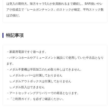
は突入の期待大。味方キャラ5人が全員敗れるまで継続し、BAR揃いやレ
ア小役成立で「レールガンチャンス」のストックが確定、平均ストック数
は15個だ。
特記事項
・家庭用電源ですぐ遊べます。
・パチンコホールやアミューズメント施設にて使用していた中古品となり
ます。
・メダル不要機は半田加工のため取り外しはできません。
∟メダルホッパーは付属しておりません
∟メダルアウトボックスは付属しておりません
∟メダル投入はできません
・アートセッティングデリバリーでの発送となります。
・「ご利用ガイド」を必ずご確認ください。