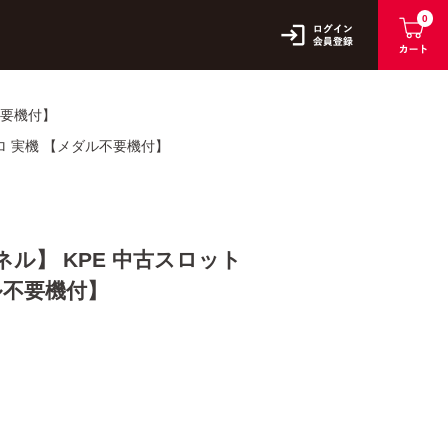
0
不要機付】
スロ 実機 【メダル不要機付】
ネル】 KPE 中古スロット
ル不要機付】