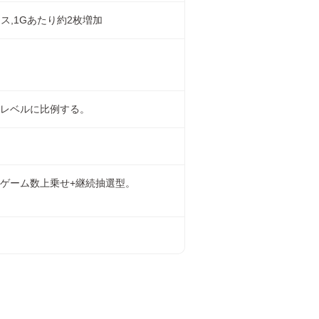
ナス,1Gあたり約2枚増加
成レベルに比例する。
ムはゲーム数上乗せ+継続抽選型。