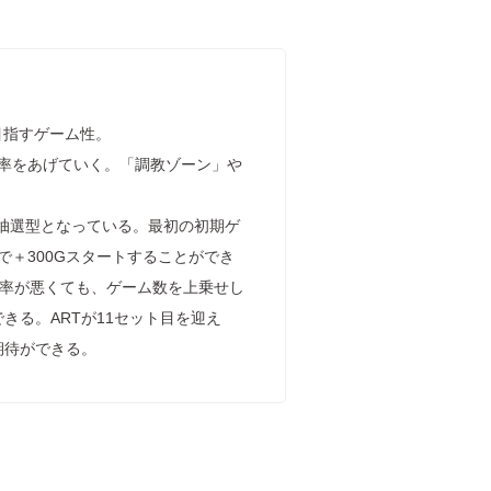
目指すゲーム性。
勝率をあげていく。「調教ゾーン」や
継続抽選型となっている。最初の初期ゲ
で＋300Gスタートすることができ
続率が悪くても、ゲーム数を上乗せし
る。ARTが11セット目を迎え
期待ができる。