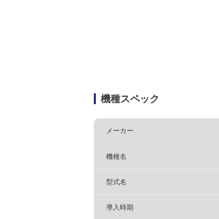
機種スペック
メーカー
機種名
型式名
導入時期