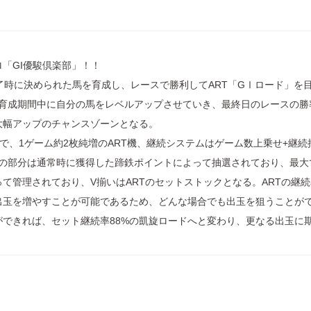
「GI優駿倶楽部」！！
了時に決められた馬を育成し、レースで勝利してART「GⅠロード」を
の育成期間中に自分の馬をレベルアップさせていき、最終日のレースの
大幅アップのチャンスゾーンとなる。
+αで、1ゲーム約2枚純増のART機、継続システムはゲーム数上乗せ+
αの部分は通常時に獲得した蹄鉄ポイントによって抽選されており、最大
って管理されており、V揃いはARTのセットストックとなる。ARTの継
玉を増やすことが可能であるため、どんな場合でも出玉を狙うことができ
できれば、セット継続率88%の凱旋ロードへと変わり、更なる出玉に