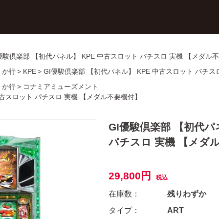
優駿倶楽部 【初代パネル】 KPE 中古スロット パチスロ 実機 【メダル
か行
KPE
GI優駿倶楽部 【初代パネル】 KPE 中古スロット パチ
か行
コナミアミューズメント
 中古スロット パチスロ 実機 【メダル不要機付】
GI優駿倶楽部 【初代パ
パチスロ 実機 【メダ
29,800
税込
残りわずか
ART