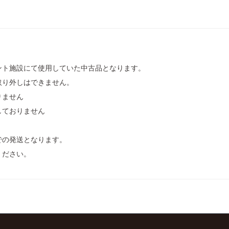
ント施設にて使用していた中古品となります。
取り外しはできません。
りません
ておりません
での発送となります。
ください。