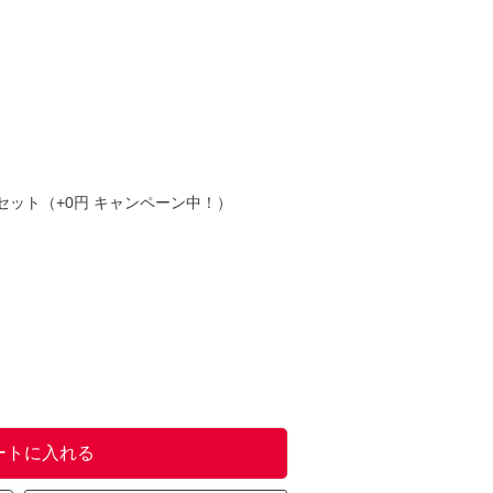
セット（+0円 キャンペーン中！）
ートに入れる