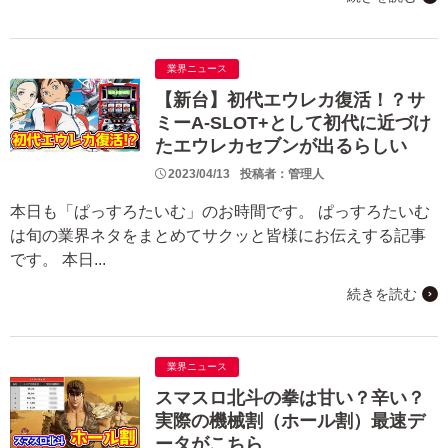
業界ニュース
【新台】初代エウレカ復活！？サ
ミーA-SLOT+として初代に近づけ
たエウレカセブンが出るらしい
2023/04/13
投稿者：管理人
本日も「ぱっすろたいむ」のお時間です。 ぱっすろたいむ
は旬の業界ネタをまとめてサクッと皆様にお伝えする記事
です。 本日...
続きを読む
業界ニュース
スマスロ北斗の拳は甘い？辛い？
実際の機械割（ホール割）最速デ
ータがこちら