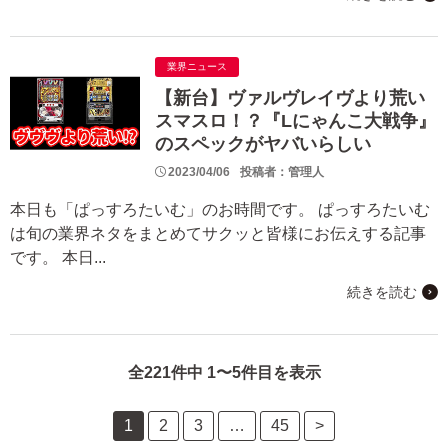
業界ニュース
【新台】ヴァルヴレイヴより荒い
スマスロ！？『Lにゃんこ大戦争』
のスペックがヤバいらしい
2023/04/06
投稿者：管理人
本日も「ぱっすろたいむ」のお時間です。 ぱっすろたいむ
は旬の業界ネタをまとめてサクッと皆様にお伝えする記事
です。 本日...
続きを読む
全221件中 1〜5件目を表示
1
2
3
…
45
>