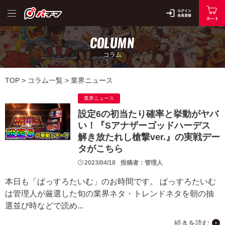
COLUMN
コラム
TOP
>
コラム一覧
>
業界ニュース
業界ニュース
設定6の初当たり確率と挙動がヤバ
い！『Sアナザーゴッドハーデス
解き放たれし槍撃ver.』の実戦デー
タがこちら
2023/04/18
投稿者：管理人
本日も「ぱっすろたいむ」のお時間です。 ぱっすろたいむ
は管理人が厳選した旬の業界ネタ・トレンドネタを朝の抽
選並び時などで読め...
続きを読む