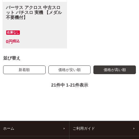
バーサス アクロス 中古スロ
ット パチスロ 実機 【メダル
不要機付】
在庫なし
0
税込
並び替え
新着順
価格が安い順
価格が高い順
21
件中
1
-
21
件表示
ホーム
ご利用ガイド