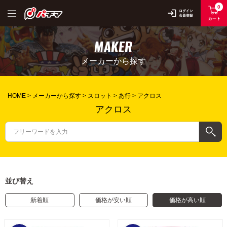
0
MAKER
メーカーから探す
HOME
メーカーから探す
スロット
あ行
アクロス
アクロス
並び替え
新着順
価格が安い順
価格が高い順