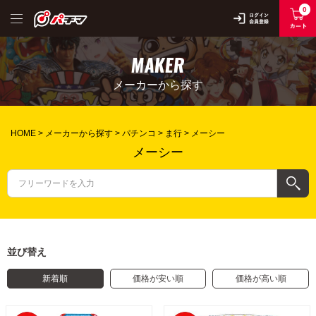
0
MAKER
メーカーから探す
HOME
メーカーから探す
パチンコ
ま行
メーシー
メーシー
並び替え
新着順
価格が安い順
価格が高い順