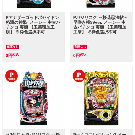
Pアナザーゴッドポセイドン‐
Pバジリスク ～桜花忍法帖～
怒濤の神撃‐ メーシー 中古パ
早咲き桜99ver. メーシー 中
チンコ 実機 【玉循環加工
古パチンコ 実機 【玉循環加
済】 ※枠色選択不可
工済】 ※枠色選択不可
在庫なし
在庫なし
0
税込
0
税込
≪2個口≫ Pバジリスク ～桜
Pナムココレクション2 メー